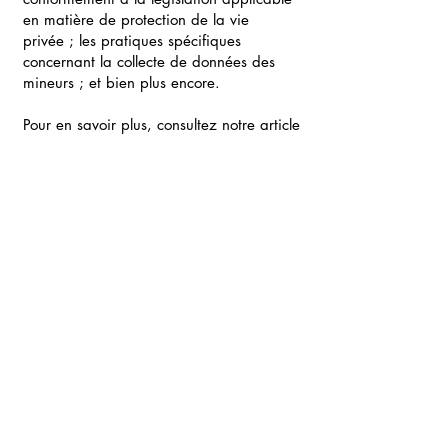
en matière de protection de la vie
privée ; les pratiques spécifiques
concernant la collecte de données des
mineurs ; et bien plus encore.
Pour en savoir plus, consultez notre article
«
Créer une politique de confidentialité
».
(613) 276-0378
info@valeriejeangillesmediation.ca